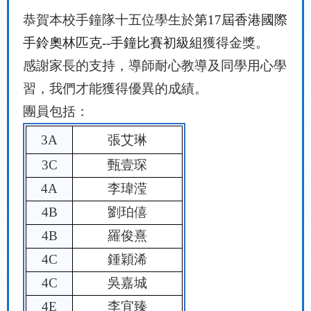
恭賀本校手鐘隊十五位學生於
第
17
屆香港國際
手鈴奧林匹
克
--
手鐘比賽初級組
獲得金獎。
感謝家長的支持，導師耐心教導及同學用心學
習，我們才能獲得優異的成績。
團員包括：
3A
張艾琳
3C
甄壹琛
4A
李瑋滢
4B
劉珀僖
4B
羅俊熹
4C
鍾穎浠
4C
吳嘉城
4E
李宜臻