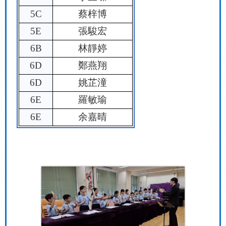
5C
蔡梓博
5E
張駿宏
6B
林靜婷
6D
鄭燕翔
6D
姚芷潼
6E
羅敏瑜
6E
余嘉晴