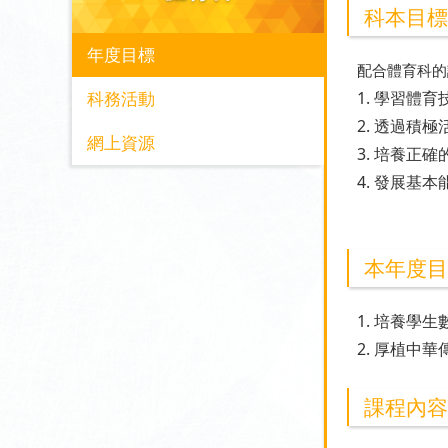
科本目標
年度目標
配合體育科的
科務活動
1. 學習
2. 透過積
網上資源
3. 培養正
4. 發展基
本年度目
1. 培養學
2. 厚植
課程內容