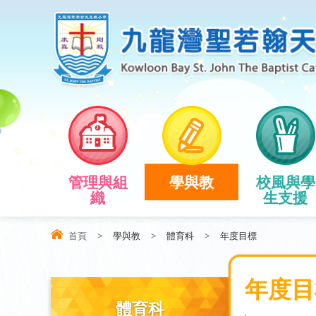
管理與組
學與教
校風與學
織
生支援
首頁
>
學與教
>
體育科
>
年度目標
年度目
體育科