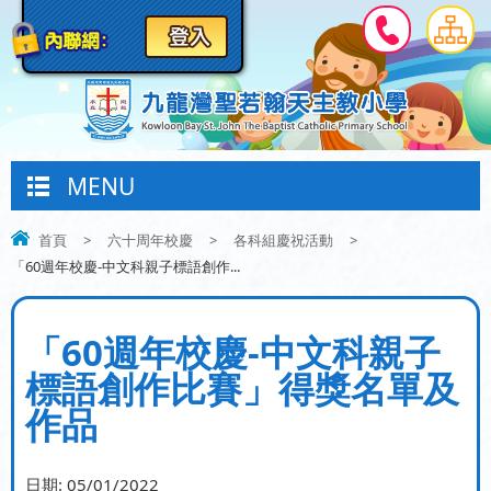
MENU
首頁
>
六十周年校慶
>
各科組慶祝活動
>
「60週年校慶-中文科親子標語創作...
「60週年校慶-中文科親子
標語創作比賽」得獎名單及
作品
日期:
05/01/2022