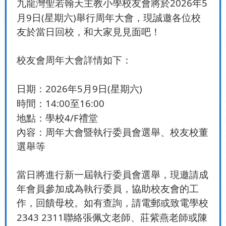
2026
5
九龍灣聖若翰天主教小學校友會將於
年
9
(
)
月
日
星期六
舉行周年大會，現誠邀各位校
友於當日回校，和大家見見面吧！
校友會周年大會詳情如下：
2026
5
9
(
)
日期：
年
月
日
星期六
14:00
16:00
時間：
至
4/F
地點：學校
禮堂
內容：周年大會暨執行委員會選舉、校友校董
選舉等
當日將進行新一屆執行委員會選舉，現邀請成
年會員參加成為執行委員，協助校友會的工
作，回饋母校。如有查詢，請電郵或致電學校
2343 2311
聯絡張佩文老師、莊紫燕老師或陳