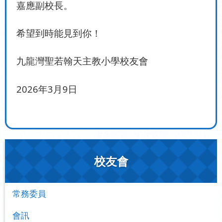
嘉應副校長。
希望到時能見到你！
九龍灣聖若翰天主教小學校友會
2026
3
9
年
月
日
校友會
常務委員
會訊