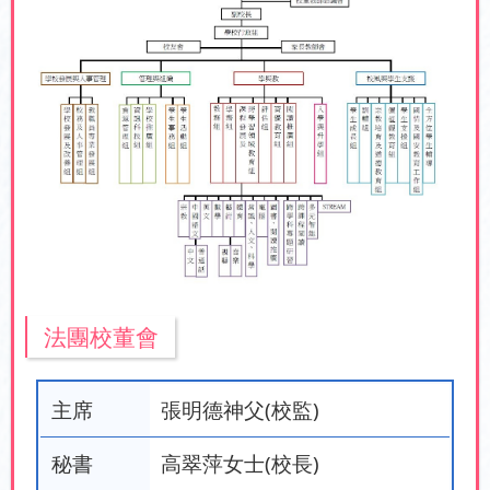
法團校董會
主席
張明德神父(校監)
秘書
高翠萍女士(校長)