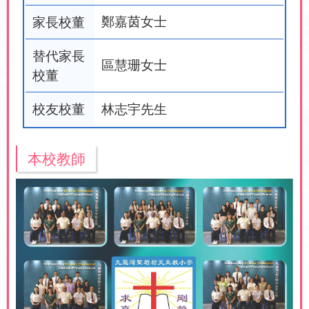
家長校董
鄭嘉茵女士
替代家長
區慧珊女士
校董
校友校董
林志宇先生
本校教師