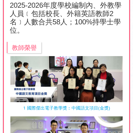
2025-2026
年度學校編制內、外教學
人員﹝包括校長、外籍英語教師
2
名﹞人數合共
58
人；
100%
持學士學
位
。
教師榮譽
1 國際傑出電子教學獎︰中國語文項目(金獎)