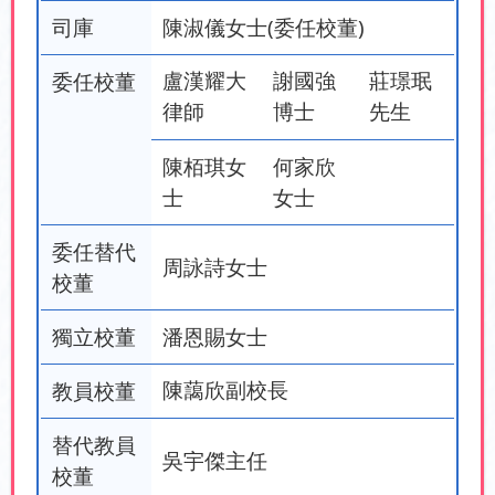
司庫
陳淑儀女士(委任校董)
委任校董
盧漢耀大
謝國強
莊璟珉
律師
博士
先生
陳栢琪女
何家欣
士
女士
委任替代
周詠詩女士
校董
獨立校董
潘恩賜女士
教員校董
陳藹欣副校長
替代教員
吳宇傑主任
校董