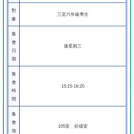
對
三至六年級學生
象
集
會
逢星期三
日
期
集
會
15:15-16:20
時
間
集
會
105
室﹑祈禱室
地