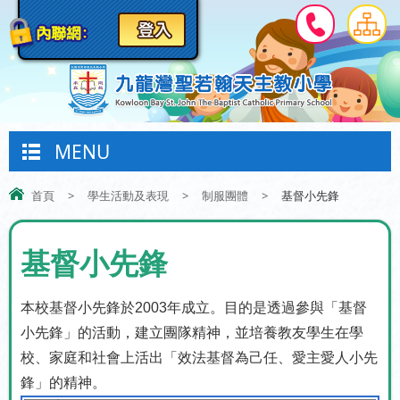
MENU
首頁
>
學生活動及表現
>
制服團體
>
基督小先鋒
基督小先鋒
本校基督小先鋒於
2003
年成立。目的是透過參與「基督
小先鋒」的活動，建立團隊精神，並培養教友學生在學
校、家庭和社會上活出「效法基督為己任、愛主愛人小先
鋒」的精神。