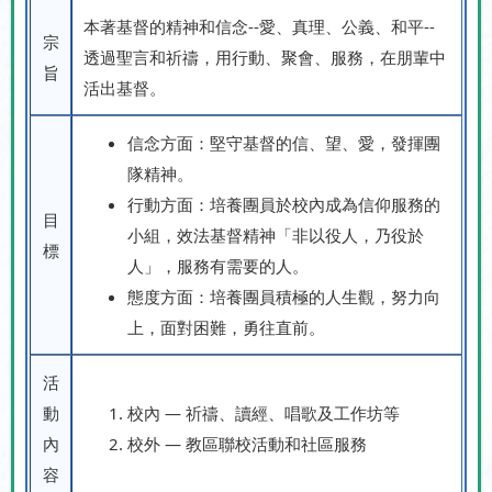
本著基督的精神和信念
--
愛、真理、公義、和平
--
宗
透過聖言和祈禱，用行動、聚會、服務，在朋輩中
旨
活出基督。
信念方面：堅守基督的信、望、愛，發揮團
隊精神。
行動方面：培養團員於校內成為信仰服務的
目
小組，效法基督精神「非以役人，乃役於
標
人」，服務有需要的人。
態度方面：培養團員積極的人生觀，努力向
上，面對困難，勇往直前。
活
動
校內 — 祈禱、讀經、唱歌及工作坊等
內
校外 — 教區聯校活動和社區服務
容