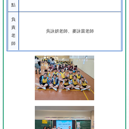
點
負
責
吳詠妍老師
、
麥詠茵老師
老
師