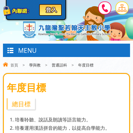
MENU
首頁
>
學與教
>
普通話科
>
年度目標
年度目標
總目標
1. 培養聆聽、說話及朗讀等語言能力。
2. 培養運用漢語拼音的能力，以提高自學能力。